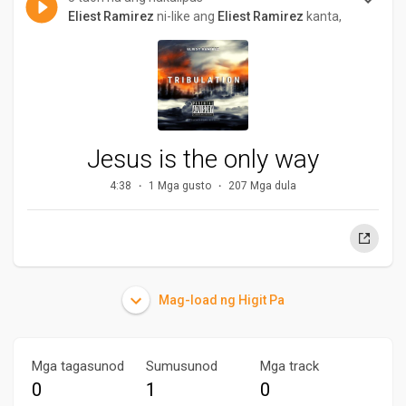
Eliest Ramirez
ni-like ang
Eliest Ramirez
kanta,
Jesus is the only way
4:38
1 Mga gusto
207 Mga dula
Mag-load ng Higit Pa
Mga tagasunod
Sumusunod
Mga track
0
1
0