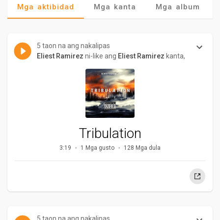
Mga aktibidad
Mga kanta
Mga album
5 taon na ang nakalipas
Eliest Ramirez
ni-like ang
Eliest Ramirez
kanta,
Tribulation
3:19
1 Mga gusto
128 Mga dula
5 taon na ang nakalipas