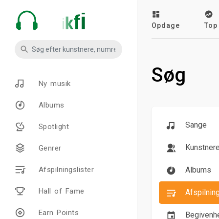
Opdage
Top
Søg
Ny musik
Albums
Sange
Spotlight
Kunstner
Genrer
Albums
Afspilningslister
Hall of Fame
Afspilning
Earn Points
Begivenh