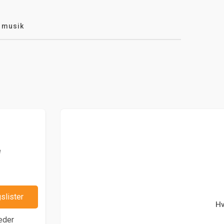
 musik
e
slister
Hv
eder