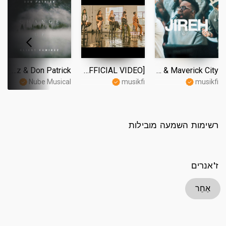
Morning Rain - Eliest Ramirez & Don Patrick
[OFFICIAL VIDEO] Killing Me Softly - Citizen Queen
Jireh | Elevation Worship & Maverick City
Nube Musical
musikfi
musikfi
רשימות השמעה מובילות
ז'אנרים
אַחֵר