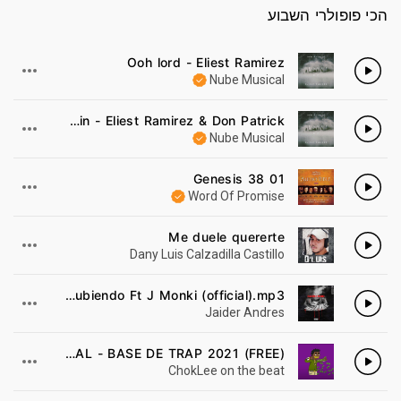
הכי פופולרי השבוע
Ooh lord - Eliest Ramirez
1
Nube Musical
Morning Rain - Eliest Ramirez & Don Patrick
2
Nube Musical
01 Genesis 38
3
Word Of Promise
Me duele quererte
4
Dany Luis Calzadilla Castillo
Jaider - Subiendo Ft J Monki (official).mp3
5
Jaider Andres
(FREE) FREESTYLE TRAP BEAT 'MONEY FAN' TRAP BEAT INSTRUMENTAL - BASE DE TRAP 2021
6
ChokLee on the beat